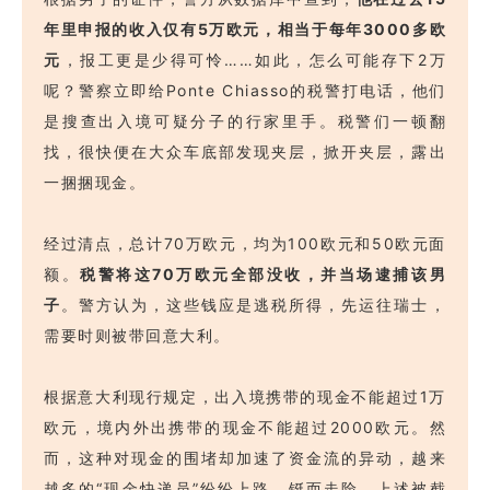
年里申报的收入仅有5万欧元，相当于每年3000多欧
元
，报工更是少得可怜……如此，怎么可能存下2万
呢？警察立即给Ponte Chiasso的税警打电话，他们
是搜查出入境可疑分子的行家里手。税警们一顿翻
找，很快便在大众车底部发现夹层，掀开夹层，露出
一捆捆现金。
经过清点，总计70万欧元，均为100欧元和50欧元面
额。
税警将这70万欧元全部没收，并当场逮捕该男
子
。警方认为，这些钱应是逃税所得，先运往瑞士，
需要时则被带回意大利。
根据意大利现行规定，出入境携带的现金不能超过1万
欧元，境内外出携带的现金不能超过2000欧元。然
而，这种对现金的围堵却加速了资金流的异动，越来
越多的“现金快递员”纷纷上路，铤而走险。上述被截