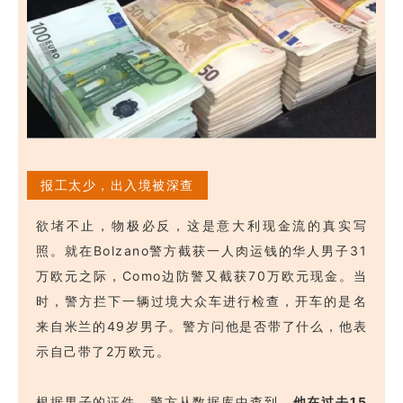
报工太少，出入境被深查
欲堵不止，物极必反，这是意大利现金流的真实写
照。就在Bolzano警方截获一人肉运钱的华人男子31
万欧元之际，Como边防警又截获70万欧元现金。当
时，警方拦下一辆过境大众车进行检查，开车的是名
来自米兰的49岁男子。警方问他是否带了什么，他表
示自己带了2万欧元。
根据男子的证件，警方从数据库中查到，
他在过去15