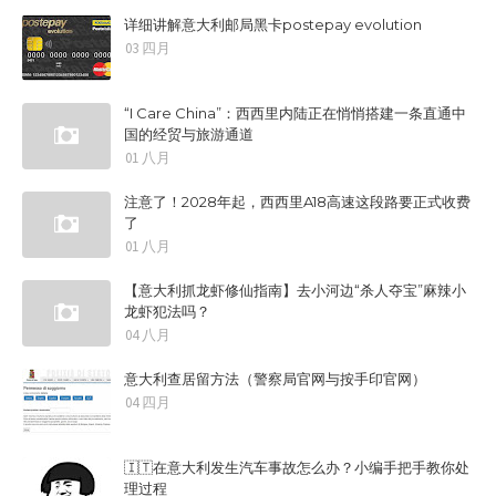
详细讲解意大利邮局黑卡postepay evolution
03 四月
“I Care China”：西西里内陆正在悄悄搭建一条直通中
国的经贸与旅游通道
01 八月
注意了！2028年起，西西里A18高速这段路要正式收费
了
01 八月
【意大利抓龙虾修仙指南】去小河边“杀人夺宝”麻辣小
龙虾犯法吗？
04 八月
意大利查居留方法（警察局官网与按手印官网）
04 四月
🇮🇹在意大利发生汽车事故怎么办？小编手把手教你处
理过程