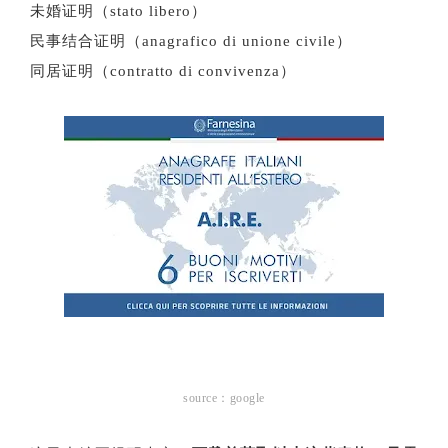
未婚证明（stato libero）
民事结合证明（anagrafico di unione civile）
同居证明（contratto di convivenza）
source：google