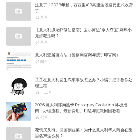
注意了！2028年起，西西里A18高速这段路要正式收费
了
01 八月
【意大利抓龙虾修仙指南】去小河边“杀人夺宝”麻辣小
龙虾犯法吗？
04 八月
意大利查居留方法（警察局官网与按手印官网）
04 四月
🇮🇹在意大利发生汽车事故怎么办？小编手把手教你处
理过程
23 十二月
2026 意大利邮局黑卡 Postepay Evolution 终极指
南：办理流程、最新费用、用途与汇款回国教程
26 七月
花钱买头衔、回国割韭菜：为什么意大利华人商会在圈
里名声这么臭？