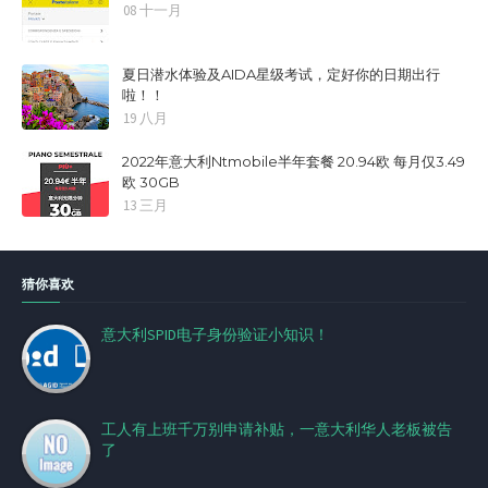
08 十一月
夏日潜水体验及AIDA星级考试，定好你的日期出行
啦！！
19 八月
2022年意大利Ntmobile半年套餐 20.94欧 每月仅3.49
欧 30GB
13 三月
猜你喜欢
意大利SPID电子身份验证小知识！
工人有上班千万别申请补贴，一意大利华人老板被告
了