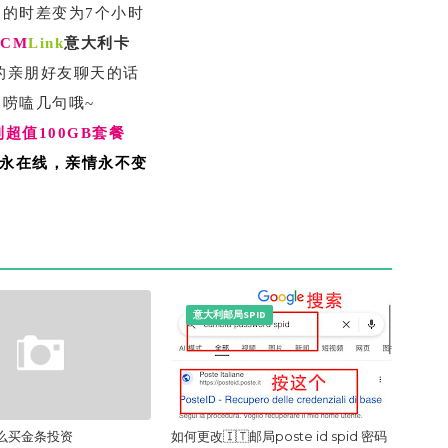
国的
时差
变为
7个小时
用
CM
L
ink
意大利卡
的亲朋好友聊天的话
多唠嗑几句哦~
超值100GB套餐
永在线，
亲情
永不变
意大利邮局SPID
么买金条投资
如何更改🇮🇹邮局poste id spid 密码