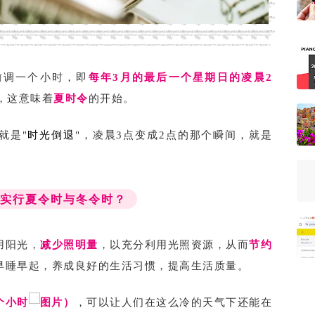
前调一个小时，即
每年3月的最后一个星期日的
凌晨2
，这意味着
夏时令
的开始。
就是"
时光倒退
"，凌晨3点变成2点的那个瞬间，就是
要实行夏令时与冬令时？
用阳光，
减少照明量
，以充分利用光照资源，从而
节约
早睡早起，养成良好的生活习惯，提高生活质量。
个小时
）
，可以让人们在这么冷的天气下还能在