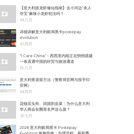
【意大利抓龙虾修仙指南】去小河边“杀人
夺宝”麻辣小龙虾犯法吗？
04 八月
详细讲解意大利邮局黑卡postepay
evolution
03 四月
“I Care China”：西西里内陆正在悄悄搭建
一条直通中国的经贸与旅游通道
01 八月
意大利查居留方法（警察局官网与按手印
官网）
04 四月
花钱买头衔、回国割韭菜：为什么意大利
华人商会在圈里名声这么臭？
30 七月
2026 意大利邮局黑卡 Postepay
Evolution 终极指南：办理流程、最新费