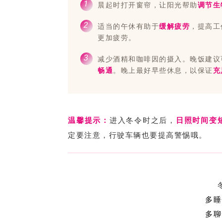
1
晨起时打开窗帘，让阳光帮助
调节生
2
适当的午休有助于
缓解疲劳
，提高工
更加疲劳。
3
减少酒精和咖啡因的摄入。晚饭建议
畅通
。晚上最好早些休息，以保证
充
温馨提示：
进入冬令时之后，
日照时间变
定要注意，行驶车辆也要提高警惕哦。
多睡
多聊