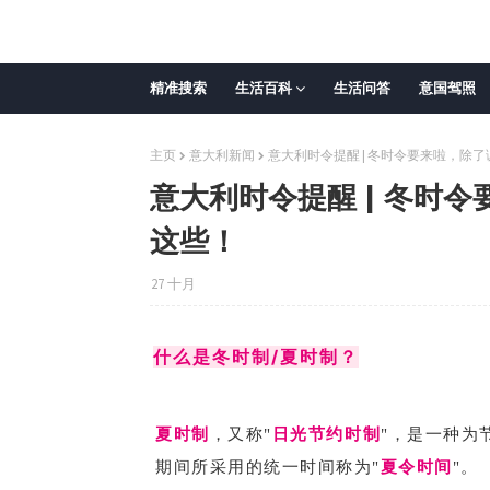
精准搜索
生活百科
生活问答
意国驾照
主页
意大利新闻
意大利时令提醒 | 冬时令要来啦，除
意大利时令提醒 | 冬时
这些！
27 十月
什么是冬时制/夏时制？
夏时制
，又称"
日光节约时制
"，是一种为
期间所采用的统一时间称为"
夏令时间
"。