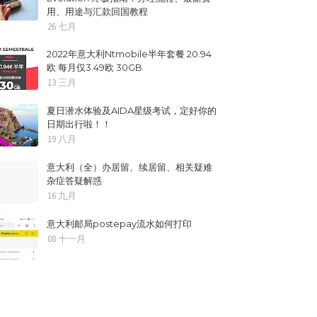
用、用途与汇款回国教程
26 七月
2022年意大利Ntmobile半年套餐 20.94
欧 每月仅3.49欧 30GB
13 三月
夏日潜水体验及AIDA星级考试，定好你的
日期出行啦！！
19 八月
意大利（全）办居留、续居留、相关疑难
杂症答疑解惑
16 九月
意大利邮局postepay流水如何打印
08 十一月