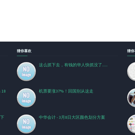
猜你喜欢
猜你
这么抓下去，有钱的华人快抓没了......
18
机票要涨37%！回国别从这走
下
中华会计 - 3月8日大区颜色划分方案