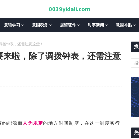
0039yidali.com
意语学习
意国税务
居留证件
时事新闻
意国补贴
了调拨钟表，还需注意这些！
搜
令要来啦，除了调拨钟表，还需注意
节约能源而
人为规定
的
地方时间制度，在这一制度实行
热