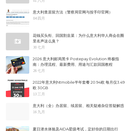
01 八月
意大利查居留方法（警察局官网与按手印官网）
04 四月
花钱买头衔、回国割韭菜：为什么意大利华人商会在圈
里名声这么臭？
30 七月
2026 意大利邮局黑卡 Postepay Evolution 终极指
南：办理流程、最新费用、用途与汇款回国教程
26 七月
2022年意大利Ntmobile半年套餐 20.94欧 每月仅3.49
欧 30GB
13 三月
意大利（全）办居留、续居留、相关疑难杂症答疑解惑
16 九月
夏日潜水体验及AIDA星级考试，定好你的日期出行