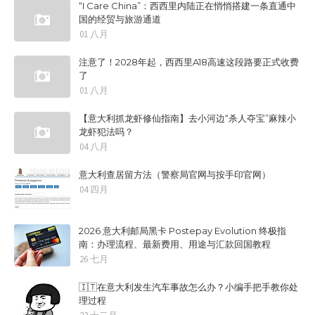
“I Care China”：西西里内陆正在悄悄搭建一条直通中
国的经贸与旅游通道
01 八月
注意了！2028年起，西西里A18高速这段路要正式收费
了
01 八月
【意大利抓龙虾修仙指南】去小河边“杀人夺宝”麻辣小
龙虾犯法吗？
04 八月
意大利查居留方法（警察局官网与按手印官网）
04 四月
2026 意大利邮局黑卡 Postepay Evolution 终极指
南：办理流程、最新费用、用途与汇款回国教程
26 七月
🇮🇹在意大利发生汽车事故怎么办？小编手把手教你处
理过程