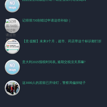
记得填730别错过申请这些补贴!｜
【意·提醒】未来3个月，超市、药店带这个标识都打折
意大利2025报税时间表, 逾期交税没关系嘛?
这3000人的居留已开绿灯，警察局偏掉链子