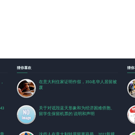
猜你喜欢
猜你
，
在意大利住家证明作假，350名华人居留被
废
43
关于对诋毁蓝天形象和为经济困难侨胞、
留学生保留机票的 说明和声明
章
这些人在意大利转居留更容易，2022新规