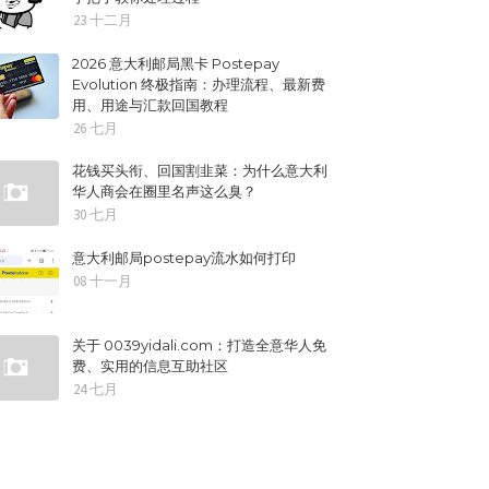
23 十二月
2026 意大利邮局黑卡 Postepay
Evolution 终极指南：办理流程、最新费
用、用途与汇款回国教程
26 七月
花钱买头衔、回国割韭菜：为什么意大利
华人商会在圈里名声这么臭？
30 七月
意大利邮局postepay流水如何打印
08 十一月
关于 0039yidali.com：打造全意华人免
费、实用的信息互助社区
24 七月