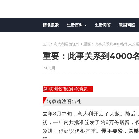
精准搜索
生活百科
生活问答
意国驾照
主页
意大利居留证件
重要：此事关系到4000名华人的
重要：此事关系到4000
24 九月
新欧洲侨报编译消息：
转载请注明出处
去年8月中旬，意大利开启了大赦。随后
初，一年内共批准签发了约6万份居留，仅
改进，但延误仍很严重。
慢不要紧，关键