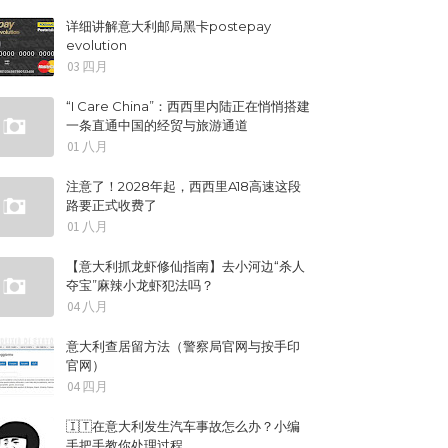
详细讲解意大利邮局黑卡postepay
evolution
03 四月
“I Care China”：西西里内陆正在悄悄搭建
一条直通中国的经贸与旅游通道
01 八月
注意了！2028年起，西西里A18高速这段
路要正式收费了
01 八月
【意大利抓龙虾修仙指南】去小河边“杀人
夺宝”麻辣小龙虾犯法吗？
04 八月
意大利查居留方法（警察局官网与按手印
官网）
04 四月
🇮🇹在意大利发生汽车事故怎么办？小编
手把手教你处理过程