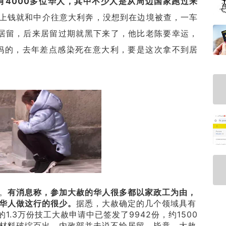
有4000多位华人，其中不少人是从周边国家跑过来
上钱就和中介往意大利奔，没想到在边境被查，一车
居留，后来居留过期就黑下来了，他比老陈要幸运，
妈的，去年差点感染死在意大利，要是这次拿不到居
。
有消息称，参加大赦的华人很多都以家政工为由，
华人做这行的很少。
据悉，大赦确定的几个领域具有
.3万份技工大赦申请中已签发了9942份，约1500
材料破绽百出，内政部并未说不给居留，毕竟，大赦