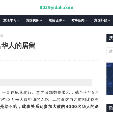
0039yidali.com
意语学习
意国税务
居留证件
时事新闻
意国补贴
居留
搜
名华人的居留
，一直在龟速爬行。意内政部数据显示：截至今年9月
占23万份大赦申请的26%……尽管这与之前相比略有
是给不给，此事关系到参加大赦的4000名华人的命
热