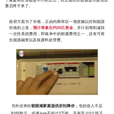
于家庭和企业都是不小的支出，而宏观经济数据显示疫情后
重启终于来了。
政府方面为了补救，正由内阁审议一项措施以控制能源
35
价格的上涨，
预计将拿出约
亿资金
，并计划将削减掉
一次性系统费用，即账单中的附属费用之一，还有可再
生能源融资以及核废料处理费。
另外还将给
较困难家庭提供折扣降价，
包括收入不足
8265
isee
2
3
欧元，或者
不超过
万欧，且有至少
个孩子