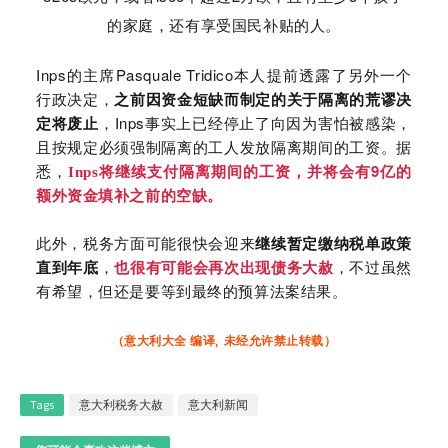
的家庭，还有享受国民补贴的人。
Inps
Pasquale Tridico
的主席
本人提前透露了另外一个
行政决定，
之前因资金短缺而制定的关于隔离的荒谬决
Inps
定将废止
，
事实上已经停止了向因为害怕被感染，
且按规定必须强制隔离的工人发放隔离期间的工资。据
9
悉，
Inps将继续支付隔离期间的工资，并将会有
亿的
额外资金填补之前的空缺。
此外，税务方面可能很快会迎来
继续暂定缴纳税单政策
直到年底
，
也很有可能会再次出现债务大赦
，不过虽然
有希望，但还是要等到最终的预算法案结果。
（意大利大全 编译, 未经允许禁止转载）
Tags
意大利税务大赦
意大利新闻