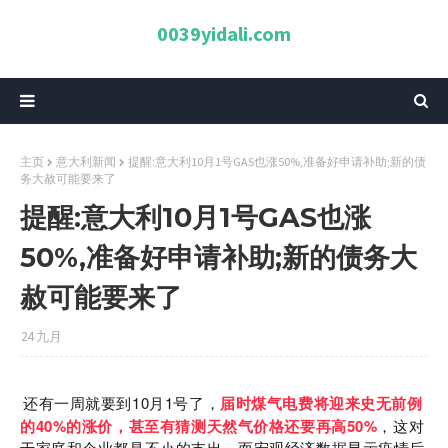
0039yidali.com
主页
意大利新闻
提醒:意大利10月1号GAS也涨50%,准备好申请补助;新的债
务大赦可能要来了
提醒:意大利10月1号GAS也涨
50%,准备好申请补助;新的债务大
赦可能要来了
24 九月
10
1
还有一周就要到
月
号了，
届时煤气电费将迎来史无前例
40%
50%
的
的涨价，甚至有猜测天然气价格还要再高
，这对