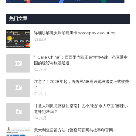
热门文章
详细讲解意大利邮局黑卡postepay evolution
03 四月
“I Care China”：西西里内陆正在悄悄搭建一条直通中
国的经贸与旅游通道
01 八月
注意了！2028年起，西西里A18高速这段路要正式收费
了
01 八月
【意大利抓龙虾修仙指南】去小河边“杀人夺宝”麻辣小
龙虾犯法吗？
04 八月
意大利查居留方法（警察局官网与按手印官网）