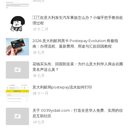
04 四月
🇮🇹在意大利发生汽车事故怎么办？小编手把手教你处
理过程
23 十二月
2026 意大利邮局黑卡 Postepay Evolution 终极指
南：办理流程、最新费用、用途与汇款回国教程
26 七月
花钱买头衔、回国割韭菜：为什么意大利华人商会在圈
里名声这么臭？
30 七月
意大利邮局postepay流水如何打印
08 十一月
关于 0039yidali.com：打造全意华人免费、实用的信
息互助社区
24 七月