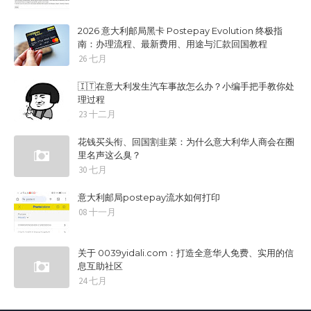
2026 意大利邮局黑卡 Postepay Evolution 终极指
南：办理流程、最新费用、用途与汇款回国教程
26 七月
🇮🇹在意大利发生汽车事故怎么办？小编手把手教你处
理过程
23 十二月
花钱买头衔、回国割韭菜：为什么意大利华人商会在圈
里名声这么臭？
30 七月
意大利邮局postepay流水如何打印
08 十一月
关于 0039yidali.com：打造全意华人免费、实用的信
息互助社区
24 七月