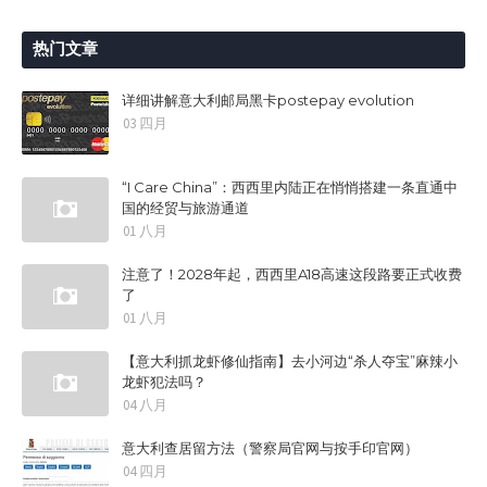
热门文章
详细讲解意大利邮局黑卡postepay evolution
03 四月
“I Care China”：西西里内陆正在悄悄搭建一条直通中
国的经贸与旅游通道
01 八月
注意了！2028年起，西西里A18高速这段路要正式收费
了
01 八月
【意大利抓龙虾修仙指南】去小河边“杀人夺宝”麻辣小
龙虾犯法吗？
04 八月
意大利查居留方法（警察局官网与按手印官网）
04 四月