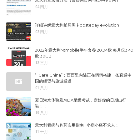
04 四月
详细讲解意大利邮局黑卡postepay evolution
03 四月
2022年意大利Ntmobile半年套餐 20.94欧 每月仅3.49
欧 30GB
13 三月
“I Care China”：西西里内陆正在悄悄搭建一条直通中
国的经贸与旅游通道
01 八月
夏日潜水体验及AIDA星级考试，定好你的日期出行
啦！！
19 八月
意大利看病与购药实用指南 | 小病小痛不求人！
11 十月