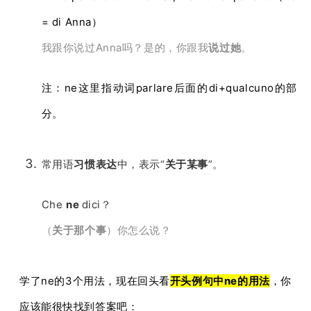
= di Anna）
我跟你说过Anna吗？是的，你跟我
说过她
。
注：ne这里指动词parlare后面的di+qualcuno的部
分。
常用语
习惯表达
中，表示“
关于某事
”。
Che
ne
dici？
（
关于那个事
）你怎么说？
学了ne的3个用法，现在回头看
开头例句中ne的用法
，
你
应该能很快找到答案吧
：