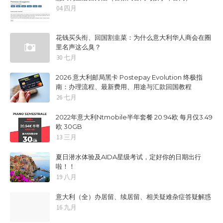
04 四月
花钱买头衔、回国割韭菜：为什么意大利华人商会在圈
里名声这么臭？
30 七月
2026 意大利邮局黑卡 Postepay Evolution 终极指
南：办理流程、最新费用、用途与汇款回国教程
26 七月
2022年意大利Ntmobile半年套餐 20.94欧 每月仅3.49
欧 30GB
13 三月
夏日潜水体验及AIDA星级考试，定好你的日期出行
啦！！
19 八月
意大利（全）办居留、续居留、相关疑难杂症答疑解惑
16 九月