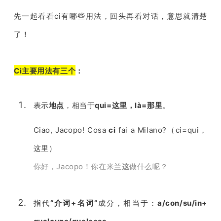
先一起看看ci有哪些用法，回头再看对话，意思就清楚
了！
Ci主要用法有三个
：
表示
地点
，相当于
qui=这里，là=那里
。
Ciao, Jacopo! Cosa
ci
fai a Milano?（ci=qui，
这里）
你好，Jacopo！你在米兰
这
做什么呢？
指代
“介词+名词”
成分，相当于：
a/con/su/in+