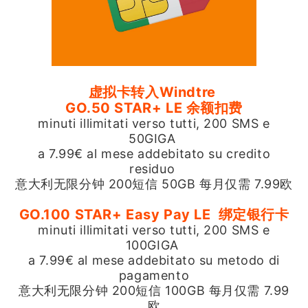
虚拟卡转入Windtre
GO.50 STAR+ LE 余额扣费
minuti illimitati verso tutti, 200 SMS e
50GIGA
a 7.99€ al mese addebitato su credito
residuo
意大利无限分钟 200短信 50GB 每月仅需 7.99欧
GO.100 STAR+ Easy Pay LE 绑定银行卡
minuti illimitati verso tutti, 200 SMS e
100GIGA
a 7.99€ al mese addebitato su metodo di
pagamento
意大利无限分钟 200短信 100GB 每月仅需 7.99
欧