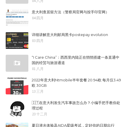
04 八月
意大利查居留方法（警察局官网与按手印官网）
04 四月
详细讲解意大利邮局黑卡postepay evolution
03 四月
“I Care China”：西西里内陆正在悄悄搭建一条直通中
国的经贸与旅游通道
01 八月
2022年意大利Ntmobile半年套餐 20.94欧 每月仅3.49
欧 30GB
13 三月
🇮🇹在意大利发生汽车事故怎么办？小编手把手教你处
理过程
23 十二月
夏日潜水体验及AIDA星级考试，定好你的日期出行