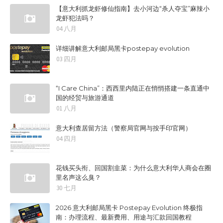
【意大利抓龙虾修仙指南】去小河边“杀人夺宝”麻辣小
龙虾犯法吗？
04 八月
详细讲解意大利邮局黑卡postepay evolution
03 四月
“I Care China”：西西里内陆正在悄悄搭建一条直通中
国的经贸与旅游通道
01 八月
意大利查居留方法（警察局官网与按手印官网）
04 四月
花钱买头衔、回国割韭菜：为什么意大利华人商会在圈
里名声这么臭？
30 七月
2026 意大利邮局黑卡 Postepay Evolution 终极指
南：办理流程、最新费用、用途与汇款回国教程