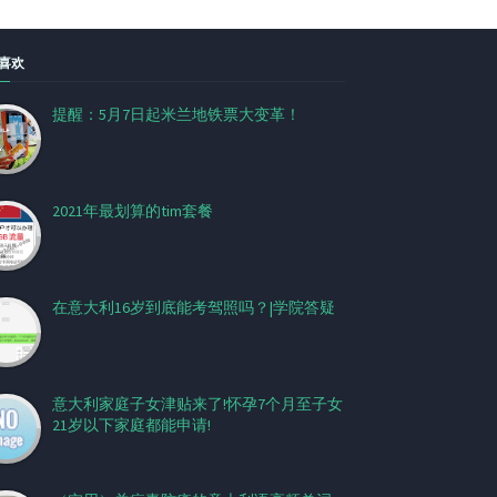
喜欢
提醒：5月7日起米兰地铁票大变革！
2021年最划算的tim套餐
在意大利16岁到底能考驾照吗？|学院答疑
意大利家庭子女津贴来了!怀孕7个月至子女
21岁以下家庭都能申请!