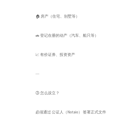
🏠 房产（住宅、别墅等）
🚗 登记在册的动产（汽车、船只等）
📈 有价证券、投资资产
---
③ 怎么设立？
必须通过 公证人（Notaio） 签署正式文件