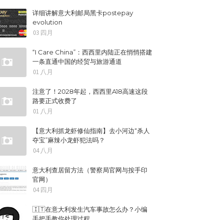
详细讲解意大利邮局黑卡postepay
evolution
03 四月
“I Care China”：西西里内陆正在悄悄搭建
一条直通中国的经贸与旅游通道
01 八月
注意了！2028年起，西西里A18高速这段
路要正式收费了
01 八月
【意大利抓龙虾修仙指南】去小河边“杀人
夺宝”麻辣小龙虾犯法吗？
04 八月
意大利查居留方法（警察局官网与按手印
官网）
04 四月
🇮🇹在意大利发生汽车事故怎么办？小编
手把手教你处理过程