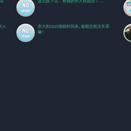
在
这么抓下去，有钱的华人快抓没了......
华人
意大利2025报税时间表, 逾期交税没关系
嘛?