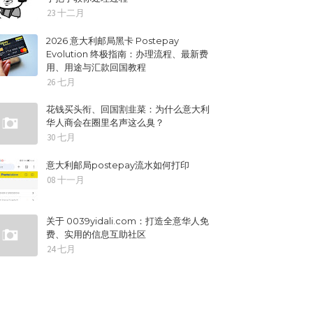
23 十二月
2026 意大利邮局黑卡 Postepay
Evolution 终极指南：办理流程、最新费
用、用途与汇款回国教程
26 七月
花钱买头衔、回国割韭菜：为什么意大利
华人商会在圈里名声这么臭？
30 七月
意大利邮局postepay流水如何打印
08 十一月
关于 0039yidali.com：打造全意华人免
费、实用的信息互助社区
24 七月