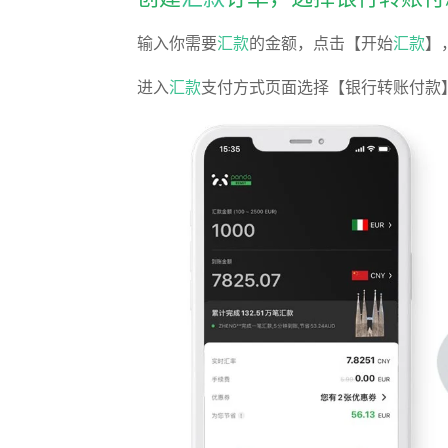
输入你需要
汇款
的金额
，点击
【开始
汇款
】
进入
汇款
支付方式
页面选择
【银行转账付款