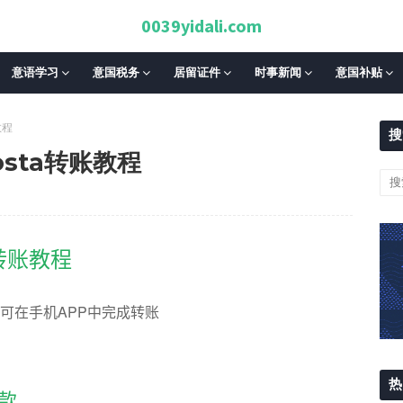
0039yidali.com
意语学习
意国税务
居留证件
时事新闻
意国补贴
教程
搜
osta转账教程
a转账教程
可在手机APP中完成转账
热
款