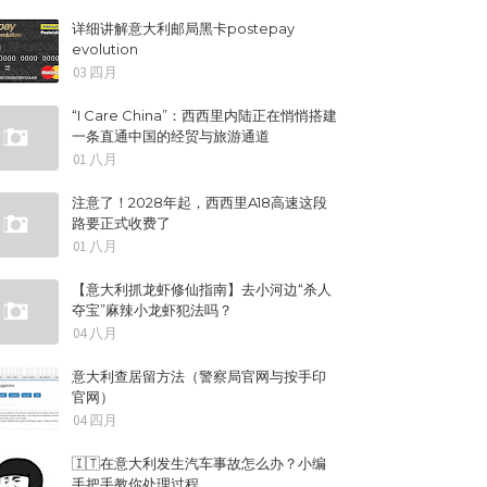
详细讲解意大利邮局黑卡postepay
evolution
03 四月
“I Care China”：西西里内陆正在悄悄搭建
一条直通中国的经贸与旅游通道
01 八月
注意了！2028年起，西西里A18高速这段
路要正式收费了
01 八月
【意大利抓龙虾修仙指南】去小河边“杀人
夺宝”麻辣小龙虾犯法吗？
04 八月
意大利查居留方法（警察局官网与按手印
官网）
04 四月
🇮🇹在意大利发生汽车事故怎么办？小编
手把手教你处理过程