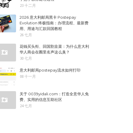
23 十二月
2026 意大利邮局黑卡 Postepay
Evolution 终极指南：办理流程、最新费
用、用途与汇款回国教程
26 七月
花钱买头衔、回国割韭菜：为什么意大利
华人商会在圈里名声这么臭？
30 七月
意大利邮局postepay流水如何打印
08 十一月
关于 0039yidali.com：打造全意华人免
费、实用的信息互助社区
24 七月