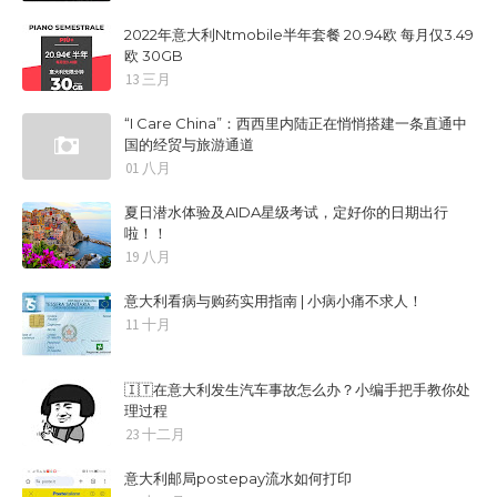
2022年意大利Ntmobile半年套餐 20.94欧 每月仅3.49
欧 30GB
13 三月
“I Care China”：西西里内陆正在悄悄搭建一条直通中
国的经贸与旅游通道
01 八月
夏日潜水体验及AIDA星级考试，定好你的日期出行
啦！！
19 八月
意大利看病与购药实用指南 | 小病小痛不求人！
11 十月
🇮🇹在意大利发生汽车事故怎么办？小编手把手教你处
理过程
23 十二月
意大利邮局postepay流水如何打印