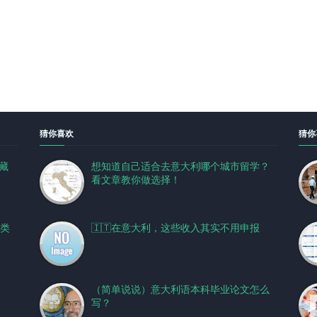
猜你喜欢
猜你
藏
想知道自己适合去意大利哪个城市留学？
看文章教你做选择！
三类
🇮🇹在意大利，这些收入其实不用申报
（简单说说）意大利语本科毕业论文怎么
写？