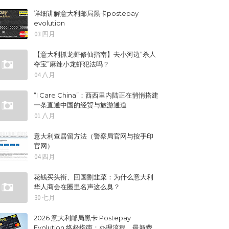
详细讲解意大利邮局黑卡postepay
evolution
03 四月
【意大利抓龙虾修仙指南】去小河边“杀人
夺宝”麻辣小龙虾犯法吗？
04 八月
“I Care China”：西西里内陆正在悄悄搭建
一条直通中国的经贸与旅游通道
01 八月
意大利查居留方法（警察局官网与按手印
官网）
04 四月
花钱买头衔、回国割韭菜：为什么意大利
华人商会在圈里名声这么臭？
30 七月
2026 意大利邮局黑卡 Postepay
Evolution 终极指南：办理流程、最新费