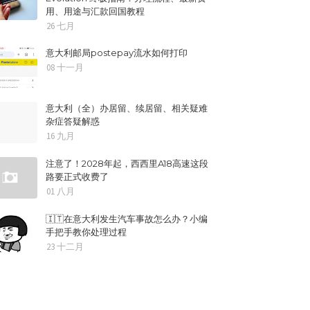
用、用途与汇款回国教程
26 七月
意大利邮局postepay流水如何打印
08 十一月
意大利（全）办居留、续居留、相关疑难
杂症答疑解惑
16 九月
注意了！2028年起，西西里A18高速这段
路要正式收费了
01 八月
🇮🇹在意大利发生汽车事故怎么办？小编
手把手教你处理过程
23 十二月