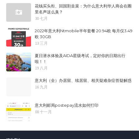
花钱买头衔、回国割韭菜：为什么意大利华人商会在圈
里名声这么臭？
30 七月
2022年意大利Ntmobile半年套餐 20.94欧 每月仅3.49
欧 30GB
13 三月
夏日潜水体验及AIDA星级考试，定好你的日期出行
啦！！
19 八月
意大利（全）办居留、续居留、相关疑难杂症答疑解惑
16 九月
意大利邮局postepay流水如何打印
08 十一月